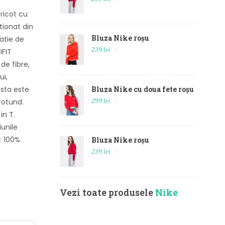
ricot cu
tionat din
Bluza Nike roșu
atie de
239 lei
IFIT
de fibre,
ui,
Bluza Nike cu doua fete roșu
asta este
299 lei
 rotund.
in T.
unile
: 100%
Bluza Nike roșu
239 lei
Vezi toate produsele
Nike