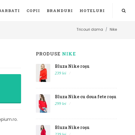
BARBATI
COPII
BRANDURI
HOTELURI
Tricouri dama
Nike
PRODUSE
NIKE
Bluza Nike roșu
239 lei
Bluza Nike cu doua fete roșu
299 lei
opium.ro.
Bluza Nike roșu
239 lei