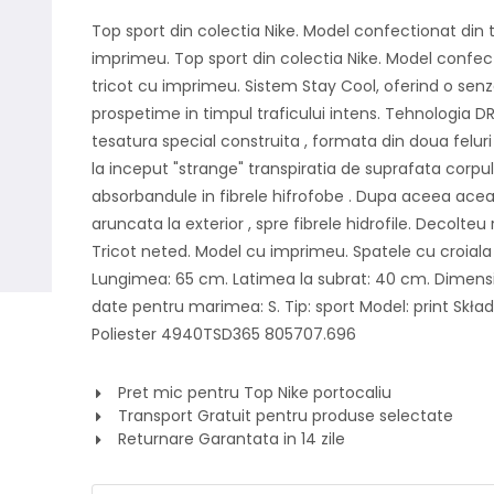
Top sport din colectia Nike. Model confectionat din t
imprimeu. Top sport din colectia Nike. Model confec
tricot cu imprimeu. Sistem Stay Cool, oferind o senz
prospetime in timpul traficului intens. Tehnologia DR
tesatura special construita , formata din doua feluri 
la inceput "strange" transpiratia de suprafata corpul
absorbandule in fibrele hifrofobe . Dupa aceea ace
aruncata la exterior , spre fibrele hidrofile. Decolteu
Tricot neted. Model cu imprimeu. Spatele cu croiala 
Lungimea: 65 cm. Latimea la subrat: 40 cm. Dimensi
date pentru marimea: S. Tip: sport Model: print Skład
Poliester 4940TSD365 805707.696
Pret mic pentru Top Nike portocaliu
Transport Gratuit pentru produse selectate
Returnare Garantata in 14 zile