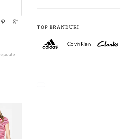
TOP BRANDURI
se poate
VEZI DETALII
VEZI DETALII
Top Mango botton roșu
Top Mango ula roșu
89 lei
44 lei
de la
de la