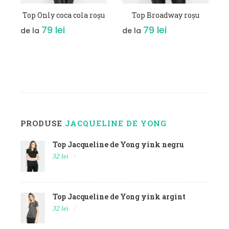
VEZI DETALII
VEZI DETALII
ly coca cola roșu
Top Broadway roșu
79 lei
79 lei
de la
PRODUSE
JACQUELINE DE YONG
Top Jacqueline de Yong yink negru
32 lei
Top Jacqueline de Yong yink argint
32 lei