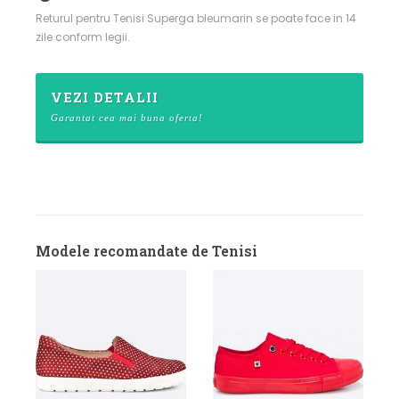
Returul pentru Tenisi Superga bleumarin se poate face in 14
zile conform legii.
VEZI DETALII
Garantat cea mai buna oferta!
Modele recomandate de Tenisi
T
d