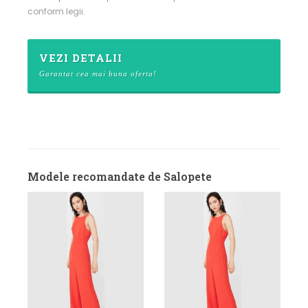
conform legii.
VEZI DETALII
Garantat cea mai buna oferta!
Modele recomandate de Salopete
VEZI DETALII
Salopeta Vila
bleumarin
79 lei
de la