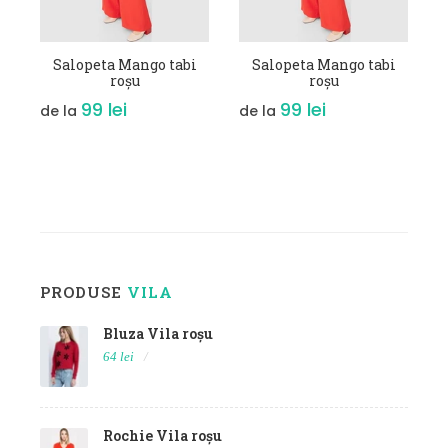
VEZI DETALII
i
Salopeta Mango tabi
roșu
99 lei
de la
PRODUSE
VILA
Bluza Vila roșu
64 lei
Rochie Vila roșu