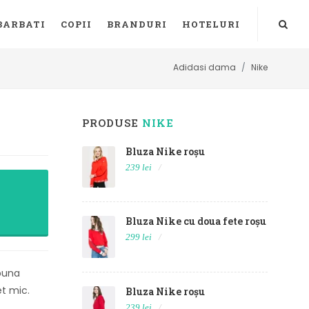
BARBATI
COPII
BRANDURI
HOTELURI
Adidasi dama
Nike
PRODUSE
NIKE
Bluza Nike roșu
239 lei
Bluza Nike cu doua fete roșu
299 lei
 buna
et mic.
Bluza Nike roșu
239 lei