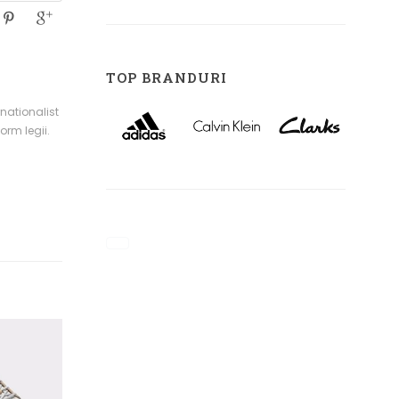
TOP BRANDURI
rnationalist
orm legii.
VEZI DETALII
VEZI DETALII
Ara Adidasi multicolori
Aldo Pantofi sport visinii
-40%
din piele intoarsa
din piele ecologica
479 lei
227 lei
de la
de la
379