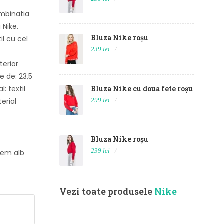
ombinatia
 Nike.
Bluza Nike roșu
l cu cel
239 lei
a
terior
e de: 23,5
Bluza Nike cu doua fete roșu
: textil
299 lei
erial
Bluza Nike roșu
239 lei
t em alb
Vezi toate produsele
Nike