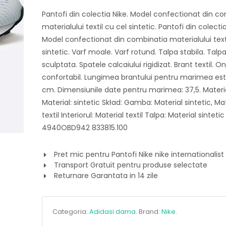
Pantofi din colectia Nike. Model confectionat din c
materialului textil cu cel sintetic. Pantofi din colectia
Model confectionat din combinatia materialului texti
sintetic. Varf moale. Varf rotund. Talpa stabila. Talp
sculptata. Spatele calcaiului rigidizat. Brant textil. On
confortabil. Lungimea brantului pentru marimea est
cm. Dimensiunile date pentru marimea: 37,5. Material
Material: sintetic Skład: Gamba: Material sintetic, Mat
textil Interiorul: Material textil Talpa: Material sintetic
4940OBD942 833815.100
Pret mic pentru Pantofi Nike nike internationalis
Transport Gratuit pentru produse selectate
Returnare Garantata in 14 zile
Categoria:
Adidasi dama
.
Brand:
Nike
.