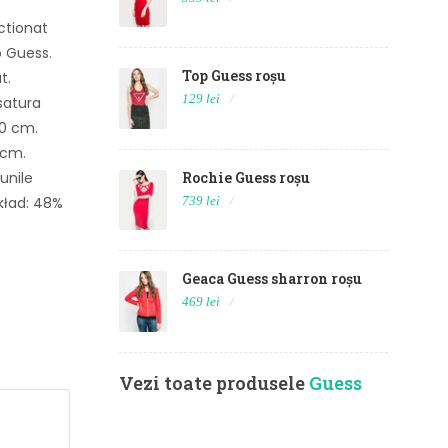
ctionat
o Guess.
Top Guess roșu
t.
129 lei
satura
40 cm.
 cm.
Rochie Guess roșu
unile
739 lei
kład: 48%
Geaca Guess sharron roșu
469 lei
Vezi toate produsele
Guess