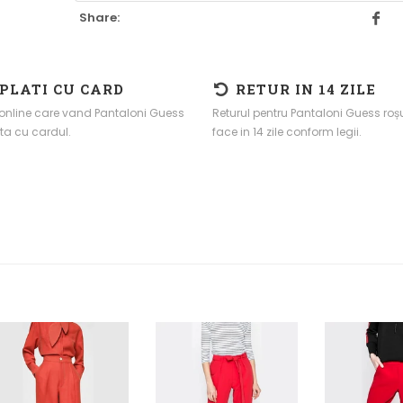
Share:
 PLATI CU CARD
RETUR IN 14 ZILE
online care vand Pantaloni Guess
Returul pentru Pantaloni Guess roș
ta cu cardul.
face in 14 zile conform legii.