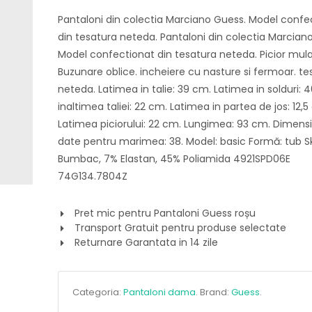
Pantaloni din colectia Marciano Guess. Model confe
din tesatura neteda. Pantaloni din colectia Marcian
Model confectionat din tesatura neteda. Picior mula
Buzunare oblice. incheiere cu nasture si fermoar. te
neteda. Latimea in talie: 39 cm. Latimea in solduri: 
inaltimea taliei: 22 cm. Latimea in partea de jos: 12,5
Latimea piciorului: 22 cm. Lungimea: 93 cm. Dimensi
date pentru marimea: 38. Model: basic Formă: tub S
Bumbac, 7% Elastan, 45% Poliamida 4921SPD06E
74G134.7804Z
Pret mic pentru Pantaloni Guess roșu
Transport Gratuit pentru produse selectate
Returnare Garantata in 14 zile
Categoria:
Pantaloni dama
.
Brand:
Guess
.