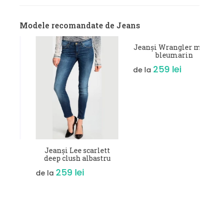
Modele recomandate de Jeans
d
VEZI DETALII
VEZI DETALII
Jeanși Lee scarlett
Jeanși Wrangler molly
deep clush albastru
bleumarin
259 lei
259 lei
de la
de la