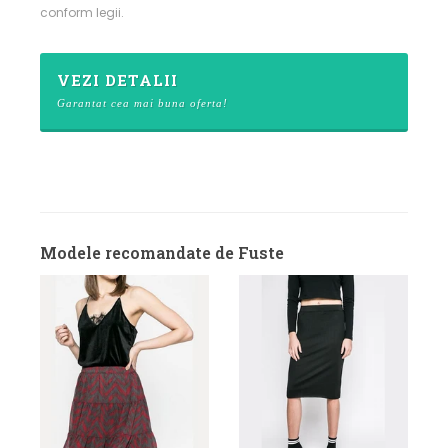
conform legii.
VEZI DETALII
Garantat cea mai buna oferta!
Modele recomandate de Fuste
d