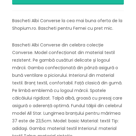
Bascheti Albi Converse la cea mai buna oferta de la
Shopium.ro. Bascheti pentru Femei cu pret mic.
Bascheti Albi Converse din celebra colecție
Converse. Model confecționat din material textil
rezistent. Pe gambă cusături delicate și logoul
mărcii. Gamba confecționată din pânză asigură o
bună ventilare a piciorului. Interiorul din material
textil. Branț textil, confortabil. Față clasică din gumă.
Pe limbă emblemă cu logoul mărcii. Spatele
călcâiului rigidizat. Talpă albă, groasă cu presaj care
asigură o aderență optimă. Fundul tălpii din celebrul
model All Star. Lungimea branțului pentru mărimea
37 este de 23,5cm. Model: basic Material: textil Tip:
adidaşi. Gamba: material textil Interiorul: material
textil Talpa: material sintetic.