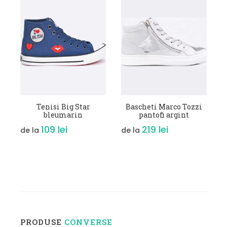
de
VEZI DETALII
VEZI DETALII
Tenisi Big Star
Bascheti Marco Tozzi
bleumarin
pantofi argint
109 lei
219 lei
de la
de la
PRODUSE
CONVERSE