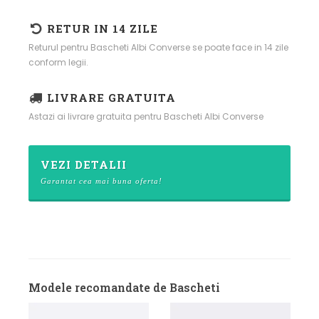
RETUR IN 14 ZILE
Returul pentru Bascheti Albi Converse se poate face in 14 zile
conform legii.
LIVRARE GRATUITA
Astazi ai livrare gratuita pentru Bascheti Albi Converse
VEZI DETALII
Garantat cea mai buna oferta!
Modele recomandate de Bascheti
B