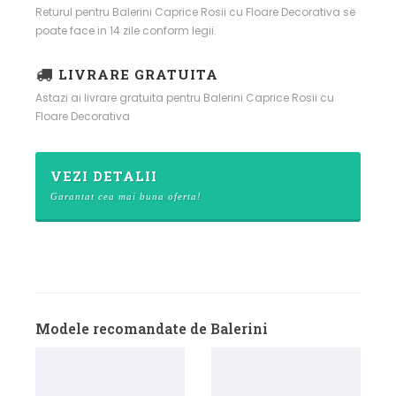
Returul pentru Balerini Caprice Rosii cu Floare Decorativa se
poate face in 14 zile conform legii.
LIVRARE GRATUITA
Astazi ai livrare gratuita pentru Balerini Caprice Rosii cu
Floare Decorativa
VEZI DETALII
Garantat cea mai buna oferta!
Modele recomandate de Balerini
Ba