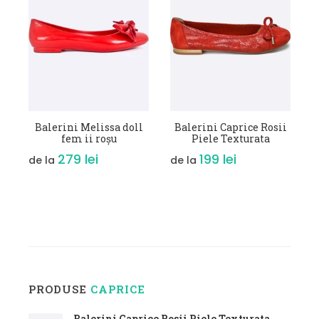
de
VEZI DETALII
VEZI DETALII
Balerini Melissa doll
Balerini Caprice Rosii
fem ii roșu
Piele Texturata
279 lei
199 lei
de la
de la
PRODUSE
CAPRICE
Balerini Caprice Rosii Piele Texturata